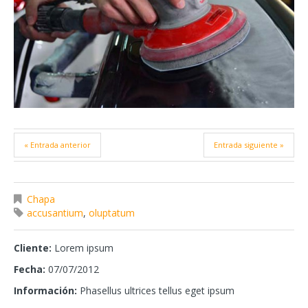
« Entrada anterior
Entrada siguiente »
Chapa
accusantium
,
oluptatum
Cliente:
Lorem ipsum
Fecha:
07/07/2012
Información:
Phasellus ultrices tellus eget ipsum